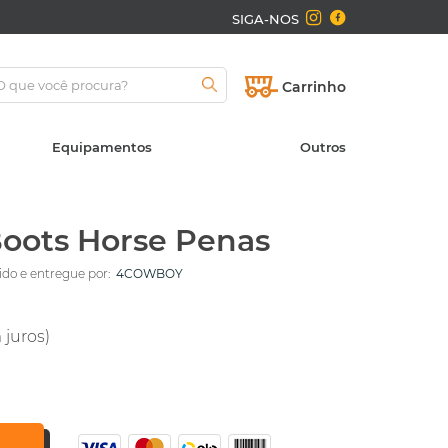
SIGA-NOS
Carrinho
Equipamentos
Outros
Boots Horse Penas
do e entregue por:
4COWBOY
 juros)