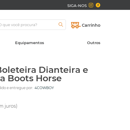
SIGA-NOS
Carrinho
Equipamentos
Outros
Boleteira Dianteira e
ia Boots Horse
do e entregue por:
4COWBOY
m juros)