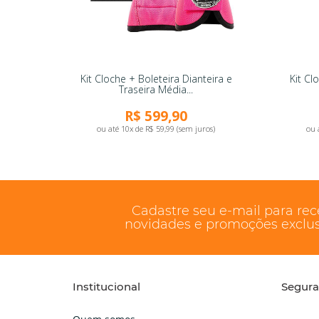
Kit Cloche + Boleteira Dianteira e
Kit Cl
Traseira Média...
R$ 599,90
ou até 10x de R$ 59,99 (sem juros)
ou 
Cadastre seu e-mail para re
novidades e promoções exclus
Institucional
Segur