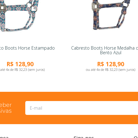
to Boots Horse Estampado
Cabresto Boots Horse Medalha 
Bento Azul
R$ 128,90
R$ 128,90
até 4x de R$ 32,23 (sem juros)
ou até 4x de R$ 32,23 (sem juros)
ceber
ivas
ança
Siga-nos
O