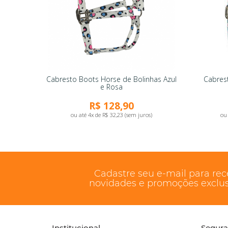
Cabresto Boots Horse de Bolinhas Azul
Cabres
e Rosa
R$ 128,90
ou até 4x de R$ 32,23 (sem juros)
ou 
Cadastre seu e-mail para re
novidades e promoções exclus
Institucional
Segur