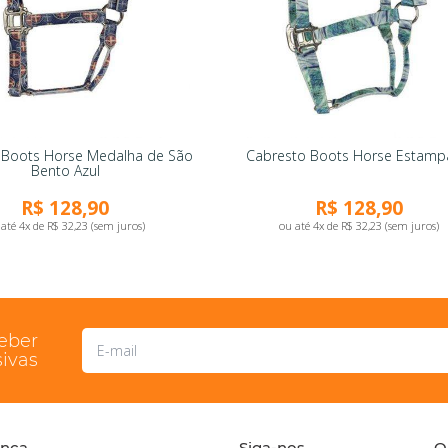
 Boots Horse Medalha de São
Cabresto Boots Horse Estam
Bento Azul
R$ 128,90
R$ 128,90
até 4x de R$ 32,23 (sem juros)
ou até 4x de R$ 32,23 (sem juros)
ceber
ivas
ança
Siga-nos
O