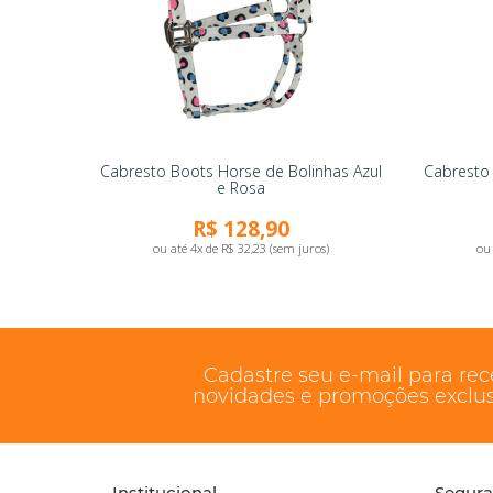
Cabresto Boots Horse de Bolinhas Azul
Cabresto
e Rosa
R$ 128,90
ou até 4x de R$ 32,23 (sem juros)
ou 
Cadastre seu e-mail para re
novidades e promoções exclus
Institucional
Segur