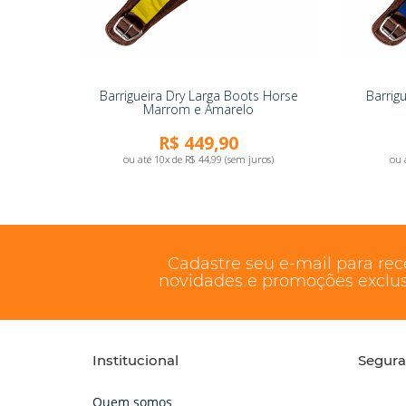
Barrigueira Dry Larga Boots Horse
Barrig
Marrom e Amarelo
R$ 449,90
ou até 10x de R$ 44,99 (sem juros)
ou 
Cadastre seu e-mail para re
novidades e promoções exclus
Institucional
Segur
Quem somos