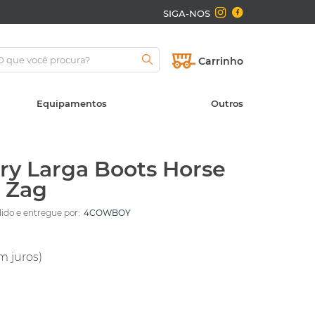
SIGA-NOS
Carrinho
Equipamentos
Outros
ry Larga Boots Horse
 Zag
do e entregue por:
4COWBOY
m juros)