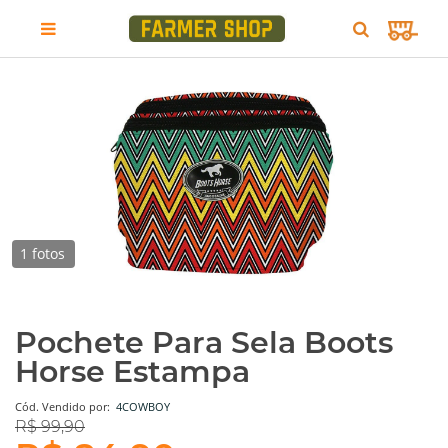
1 fotos
Pochete Para Sela Boots
Horse Estampa
Cód.
Vendido por:
4COWBOY
R$ 99,90