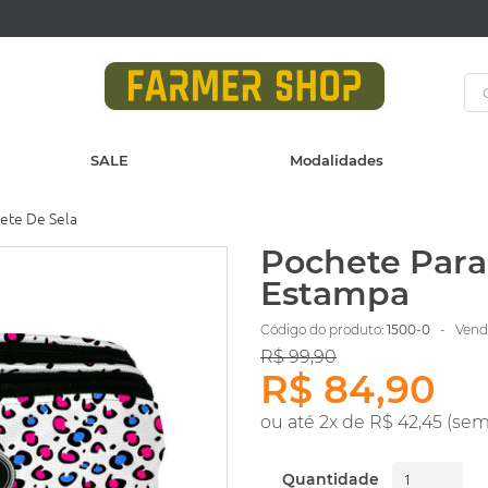
SALE
Modalidades
ete De Sela
Pochete Para
Estampa
Código do produto:
1500-0
- Vendi
R$ 99,90
R$ 84,90
ou até 2x de R$ 42,45 (sem
Quantidade