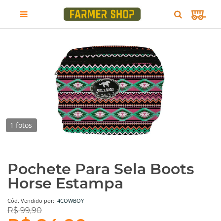
1 fotos
Pochete Para Sela Boots
Horse Estampa
Cód.
Vendido por:
4COWBOY
R$ 99,90