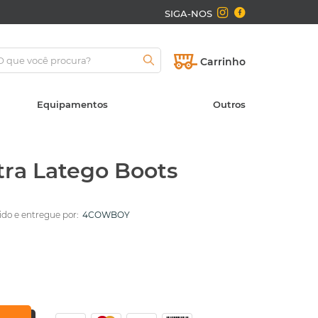
SIGA-NOS
Carrinho
Equipamentos
Outros
tra Latego Boots
do e entregue por:
4COWBOY