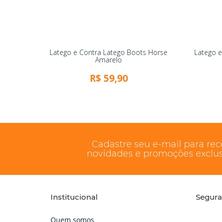
Latego e Contra Latego Boots Horse
Latego 
Amarelo
R$ 59,90
Cadastre seu e-mail para re
novidades e promoções exclus
Institucional
Segur
Quem somos