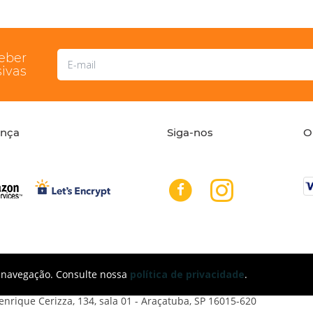
ceber
ivas
ança
Siga-nos
O
: 11 96374-1745
de navegação. Consulte nossa
política de privacidade
.
nrique Cerizza, 134, sala 01 - Araçatuba, SP 16015-620