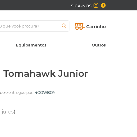
SIGA-NOS
Carrinho
Equipamentos
Outros
il Tomahawk Junior
o e entregue por:
4COWBOY
 juros)