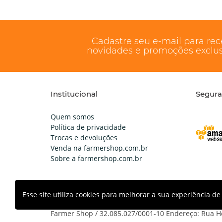
Cadastre seu e-mail para re
novidades e promoções exclus
Institucional
Segur
Quem somos
Política de privacidade
Trocas e devoluções
Venda na farmershop.com.br
Sobre a farmershop.com.br
Email:
atendimento@farmershop.com.br
- Telefone
Esse site utiliza cookies para melhorar a sua experiência 
Farmer Shop / 32.085.027/0001-10 Endereço: Rua He