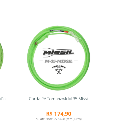
íssil
Corda Pé Tomahawk M 35 Míssil
R$ 174,90
ou até 5x de R$ 34,98 (sem juros)